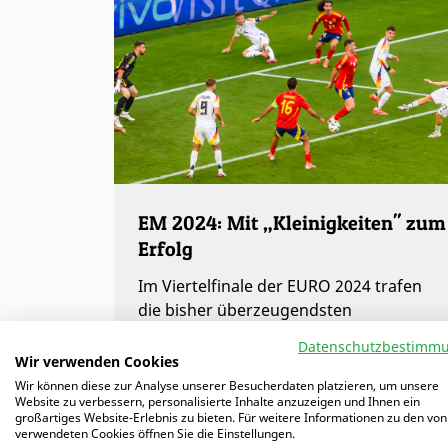
EM 2024: Mit „Kleinigkeiten" zum
Erfolg
Im Viertelfinale der EURO 2024 trafen
die bisher überzeugendsten
Mannschaften aufeinander. In einem
Datenschutzbestimm
spannenden Spiel zwischen Spanien und
Wir verwenden Cookies
Deutschland stand es nach 120 Minuten
Wir können diese zur Analyse unserer Besucherdaten platzieren, um unsere
Website zu verbessern, personalisierte Inhalte anzuzeigen und Ihnen ein
2:1.…
großartiges Website-Erlebnis zu bieten. Für weitere Informationen zu den von
verwendeten Cookies öffnen Sie die Einstellungen.