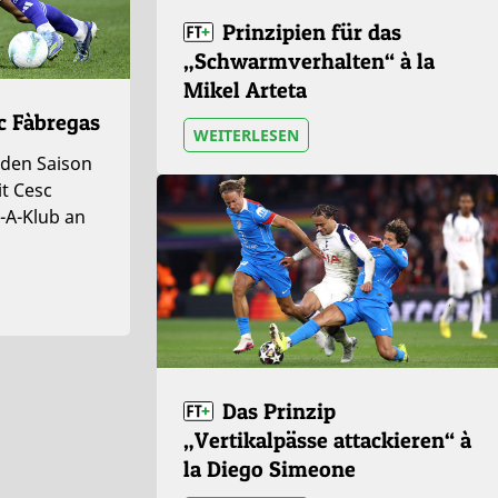
Prinzipien für das
„Schwarmverhalten“ à la
Mikel Arteta
sc Fàbregas
WEITERLESEN
nden Saison
t Cesc
-A-Klub an
Das Prinzip
„Vertikalpässe attackieren“ à
la Diego Simeone